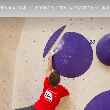
PEN & KURSE
PREISE & ÖFFNUNGSZEITEN
KID
RÖMUNG
SAMTES KURS- UND
PREISE & ÖFFNUNGSZEITEN
BISTRO
UPPENANGEBOT
Z
GUTSCHEINE
ULDERN
GA & AKROBATIK
UPPENEVENTS
UM FÜR GRUPPEN / YOGA /
MINARE
UM BOOFE
UM BIWAK