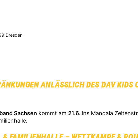
099 Dresden
ÄNKUNGEN ANLÄSSLICH DES DAV KIDS 
rband Sachsen
kommt am
21.6.
ins Mandala Zeitenst
ilienhalle.
- & FAMILIENHALLE – WETTKAMPF & RO