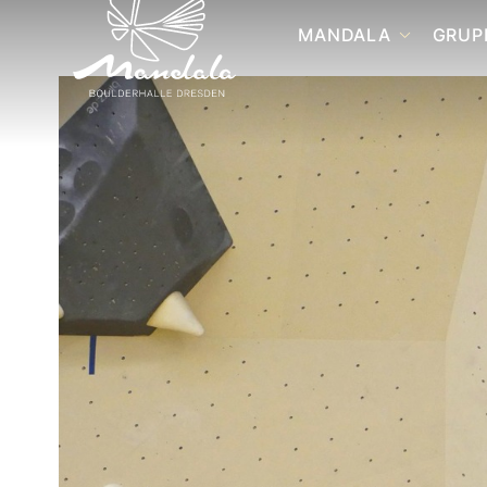
MANDALA
GRUP
STANDORT ZEITENST
GE
GR
STANDORT POSTPLAT
BO
ANFAHRT
YO
ZUM 1. MAL BEI UNS?
GR
FAQ
RA
SE
FAQ IN ENGLISH
RA
FORMULARE
RA
JOBS
ATHLETENTEAM