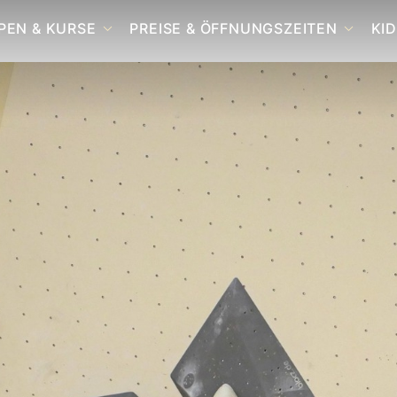
PEN & KURSE
PREISE & ÖFFNUNGSZEITEN
KID
RÖMUNG
SAMTES KURS- UND
PREISE & ÖFFNUNGSZEITEN
BISTRO
UPPENANGEBOT
Z
GUTSCHEINE
ULDERN
GA & AKROBATIK
UPPENEVENTS
UM FÜR GRUPPEN / YOGA /
MINARE
UM BOOFE
UM BIWAK