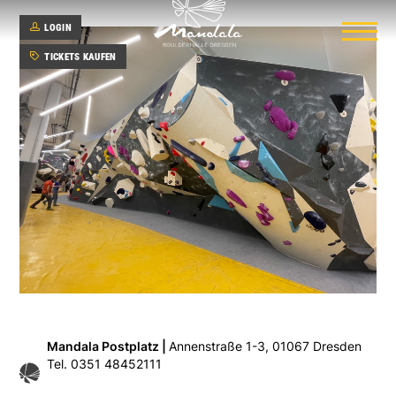
LOGIN
TICKETS KAUFEN
Hauptbereich
Kinderbereich
(coming soon)
Mandala Postplatz |
Annenstraße 1-3, 01067 Dresden
Tel. 0351 48452111