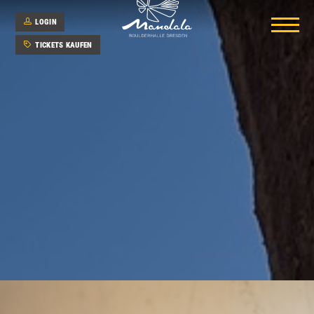
LOGIN
TICKETS KAUFEN
Hauptbereich
Kinderbereich
(coming soon)